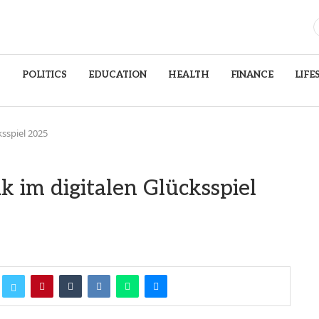
S
POLITICS
EDUCATION
HEALTH
FINANCE
LIFE
ksspiel 2025
 im digitalen Glücksspiel