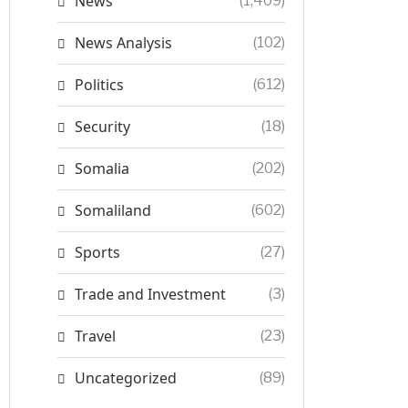
News
(1,409)
News Analysis
(102)
Politics
(612)
Security
(18)
Somalia
(202)
Somaliland
(602)
Sports
(27)
Trade and Investment
(3)
Travel
(23)
Uncategorized
(89)