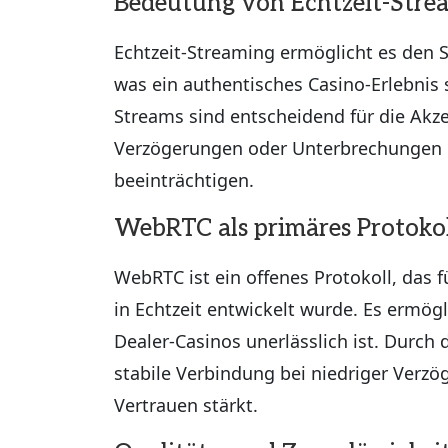
Bedeutung von Echtzeit-Strea
Echtzeit-Streaming ermöglicht es den Sp
was ein authentisches Casino-Erlebnis s
Streams sind entscheidend für die Akz
Verzögerungen oder Unterbrechungen k
beeinträchtigen.
WebRTC als primäres Protokoll
WebRTC ist ein offenes Protokoll, das 
in Echtzeit entwickelt wurde. Es ermögl
Dealer-Casinos unerlässlich ist. Durc
stabile Verbindung bei niedriger Verzö
Vertrauen stärkt.