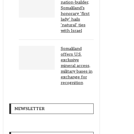
nation-builder,
Somaliland’s
honorary ‘first
lady’ hails
‘natural’ ties
with Israel
Somaliland
offers U.S.
exclusive
mineral access,
military bases in
exchange for
recognition
NEWSLETTER