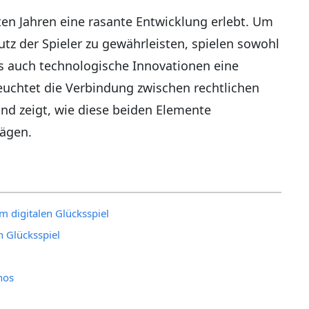
zten Jahren eine rasante Entwicklung erlebt. Um
utz der Spieler zu gewährleisten, spielen sowohl
 auch technologische Innovationen eine
leuchtet die Verbindung zwischen rechtlichen
d zeigt, wie diese beiden Elemente
ägen.
m digitalen Glücksspiel
 Glücksspiel
nos