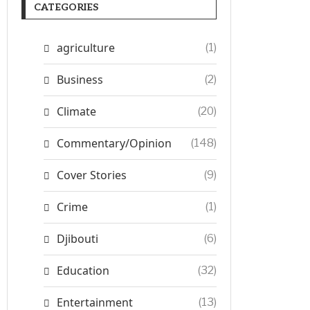
CATEGORIES
agriculture
(1)
Business
(2)
Climate
(20)
Commentary/Opinion
(148)
Cover Stories
(9)
Crime
(1)
Djibouti
(6)
Education
(32)
Entertainment
(13)