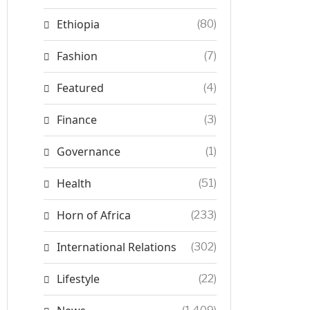
Ethiopia
(80)
Fashion
(7)
Featured
(4)
Finance
(3)
Governance
(1)
Health
(51)
Horn of Africa
(233)
International Relations
(302)
Lifestyle
(22)