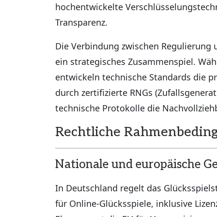
hochentwickelte Verschlüsselungstechn
Transparenz.
Die Verbindung zwischen Regulierung un
ein strategisches Zusammenspiel. Wä
entwickeln technische Standards die p
durch zertifizierte RNGs (Zufallsgenera
technische Protokolle die Nachvollzieh
Rechtliche Rahmenbedingu
Nationale und europäische G
In Deutschland regelt das Glücksspiel
für Online-Glücksspiele, inklusive Lize