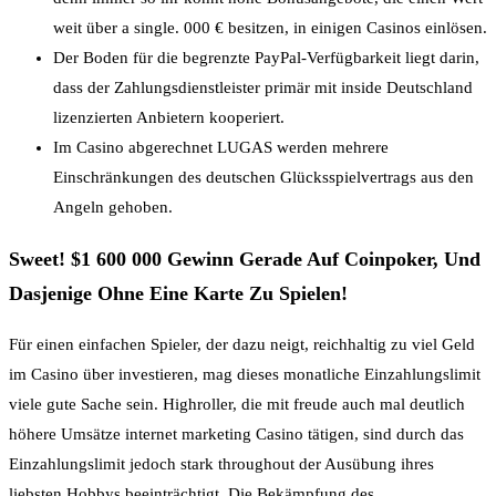
weit über a single. 000 € besitzen, in einigen Casinos einlösen.
Der Boden für die begrenzte PayPal-Verfügbarkeit liegt darin,
dass der Zahlungsdienstleister primär mit inside Deutschland
lizenzierten Anbietern kooperiert.
Im Casino abgerechnet LUGAS werden mehrere
Einschränkungen des deutschen Glücksspielvertrags aus den
Angeln gehoben.
Sweet! $1 600 000 Gewinn Gerade Auf Coinpoker, Und
Dasjenige Ohne Eine Karte Zu Spielen!
Für einen einfachen Spieler, der dazu neigt, reichhaltig zu viel Geld
im Casino über investieren, mag dieses monatliche Einzahlungslimit
viele gute Sache sein. Highroller, die mit freude auch mal deutlich
höhere Umsätze internet marketing Casino tätigen, sind durch das
Einzahlungslimit jedoch stark throughout der Ausübung ihres
liebsten Hobbys beeinträchtigt. Die Bekämpfung des