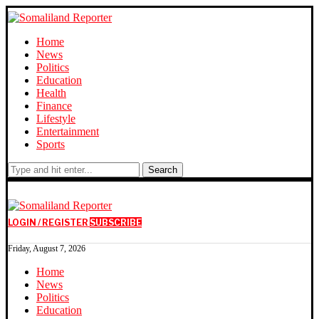
Home
News
Politics
Education
Health
Finance
Lifestyle
Entertainment
Sports
Search
LOGIN / REGISTER
SUBSCRIBE
Friday, August 7, 2026
Home
News
Politics
Education