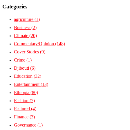
Categories
agriculture
(1)
Business
(2)
Climate
(20)
Commentary/Opinion
(148)
Cover Stories
(9)
Crime
(1)
Djibouti
(6)
Education
(32)
Entertainment
(13)
Ethiopia
(80)
Fashion
(7)
Featured
(4)
Finance
(3)
Governance
(1)