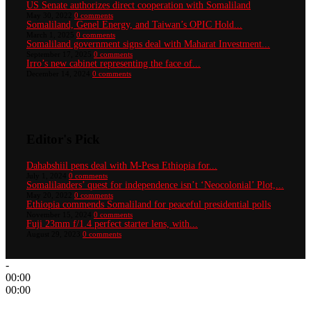
US Senate authorizes direct cooperation with Somaliland
May 30, 2022
0 comments
Somaliland, Genel Energy, and Taiwan’s OPIC Hold...
March 1, 2025
0 comments
Somaliland government signs deal with Maharat Investment...
September 17, 2025
0 comments
Irro’s new cabinet representing the face of...
December 14, 2024
0 comments
Editor's Pick
Dahabshiil pens deal with M-Pesa Ethiopia for...
July 1, 2024
0 comments
Somalilanders’ quest for independence isn’t ‘Neocolonial’ Plot,...
May 20, 2022
0 comments
Ethiopia commends Somaliland for peaceful presidential polls
November 15, 2024
0 comments
Fuji 23mm f/1.4 perfect starter lens, with...
August 29, 2023
0 comments
-
00:00
00:00