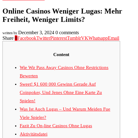
Online Casinos Weniger Lugas: Mehr
Freiheit, Weniger Limits?
December 3, 2024
0 comments
written by
Share
0
Facebook
Twitter
Pinterest
Tumblr
VK
Whatsapp
Email
Content
Wie Wir Pass Away Casinos Ohne Restrictions
Bewerten
Sweet! $1 600 000 Gewinn Gerade Auf
Coinpoker, Und Jenes Ohne Eine Karte Zu
Spielen!
Was Ist Auch Lugas – Und Warum Meiden Fue
Viele Spieler?
Fazit Zu On-line Casinos Ohne Lugas
Aktivitätsdatei