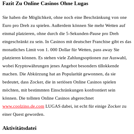
Fazit Zu Online Casinos Ohne Lugas
Sie haben die Möglichkeit, ohne noch eine Beschränkung von one
Euro pro Dreh zu spielen. Außerdem können Sie mehr Wetten auf
einmal platzieren, ohne durch die 5-Sekunden-Pause pro Dreh
eingeschränkt zu sein. In Casinos mit deutscher Franchise gibt es das
monatliches Limit von 1. 000 Dollar für Wetten, pass away Sie
platzieren können. Es stehen viele Zahlungsoptionen zur Auswahl,
wobei Kryptowährungen jenes Angebot besonders tillokkende
machen. Die Abkürzung hat an Popularität gewonnen, da sie
bedeutet, dass Zocker, die in seriösen Online Casinos spielen
möchten, mit bestimmten Einschränkungen konfrontiert sein
können. Die tollsten Online Casinos abgerechnet
www.coolzino.de.com
LUGAS dabei, ist echt für einige Zocker zu
einer Quest geworden.
Aktivitätsdatei